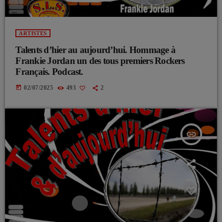
ARTISTES
Talents d’hier au aujourd’hui. Hommage à
Frankie Jordan un des tous premiers Rockers
Français. Podcast.
today
02/07/2025
493
2
insert_link