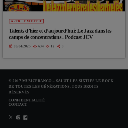
ARTICLE VEDETTE
Talents d’hier et d’aujourd’hui: Le Jazz dans les
camps de concentrations . Podcast JCV
today
06/04/2025
634
12
3
© 2017 MUSICFRANCO – SALUT LES SIXTIES LE ROCK
DE TOUTES LES GÉNÉRATIONS. TOUS DROITS
RÉSERVÉS
CONFIDENTIALITÉ
CONTACT