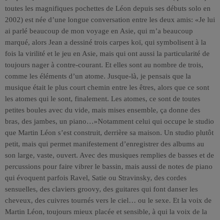
toutes les magnifiques pochettes de Léon depuis ses débuts solo en
2002) est née d’une longue conversation entre les deux amis: «Je lui
ai parlé beaucoup de mon voyage en Asie, qui m’a beaucoup
marqué, alors Jean a dessiné trois carpes koï, qui symbolisent à la
fois la virilité et le jeu en Asie, mais qui ont aussi la particularité de
toujours nager à contre-courant. Et elles sont au nombre de trois,
comme les éléments d’un atome. Jusque-là, je pensais que la
musique était le plus court chemin entre les êtres, alors que ce sont
les atomes qui le sont, finalement. Les atomes, ce sont de toutes
petites boules avec du vide, mais mises ensemble, ça donne des
bras, des jambes, un piano…»Notamment celui qui occupe le studio
que Martin Léon s’est construit, derrière sa maison. Un studio plutôt
petit, mais qui permet manifestement d’enregistrer des albums au
son large, vaste, ouvert. Avec des musiques remplies de basses et de
percussions pour faire vibrer le bassin, mais aussi de notes de piano
qui évoquent parfois Ravel, Satie ou Stravinsky, des cordes
sensuelles, des claviers groovy, des guitares qui font danser les
cheveux, des cuivres tournés vers le ciel… ou le sexe. Et la voix de
Martin Léon, toujours mieux placée et sensible, à qui la voix de la