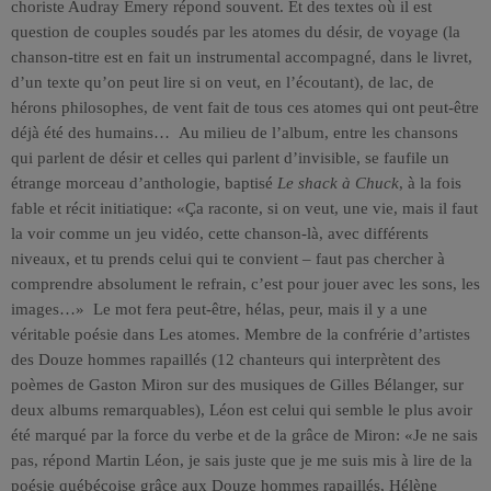
choriste Audray Emery répond souvent. Et des textes où il est
question de couples soudés par les atomes du désir, de voyage (la
chanson-titre est en fait un instrumental accompagné, dans le livret,
d’un texte qu’on peut lire si on veut, en l’écoutant), de lac, de
hérons philosophes, de vent fait de tous ces atomes qui ont peut-être
déjà été des humains… Au milieu de l’album, entre les chansons
qui parlent de désir et celles qui parlent d’invisible, se faufile un
étrange morceau d’anthologie, baptisé
Le shack à Chuck
, à la fois
fable et récit initiatique: «Ça raconte, si on veut, une vie, mais il faut
la voir comme un jeu vidéo, cette chanson-là, avec différents
niveaux, et tu prends celui qui te convient – faut pas chercher à
comprendre absolument le refrain, c’est pour jouer avec les sons, les
images…» Le mot fera peut-être, hélas, peur, mais il y a une
véritable poésie dans Les atomes. Membre de la confrérie d’artistes
des Douze hommes rapaillés (12 chanteurs qui interprètent des
poèmes de Gaston Miron sur des musiques de Gilles Bélanger, sur
deux albums remarquables), Léon est celui qui semble le plus avoir
été marqué par la force du verbe et de la grâce de Miron: «Je ne sais
pas, répond Martin Léon, je sais juste que je me suis mis à lire de la
poésie québécoise grâce aux Douze hommes rapaillés, Hélène