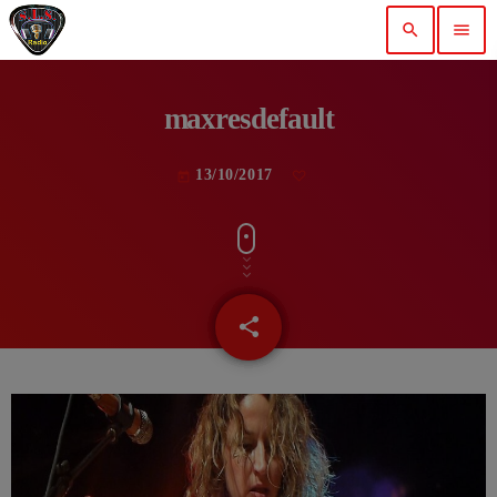
search
menu
maxresdefault
13/10/2017
today
share
email