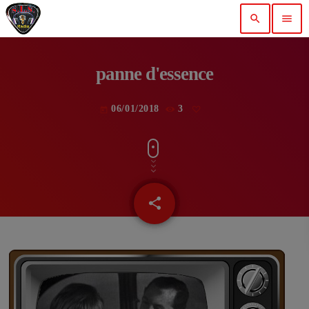
search
menu
panne d'essence
06/01/2018
3
today
share
email