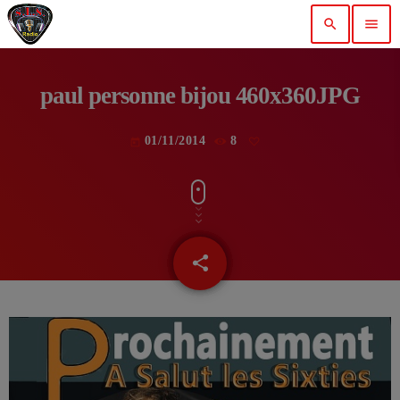
search
menu
paul personne bijou 460x360JPG
01/11/2014
8
today
share
email