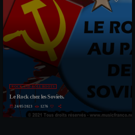
ROCK AND ROLL ROOTS
Le Rock chez les Soviets.
today
24/05/2023
1276