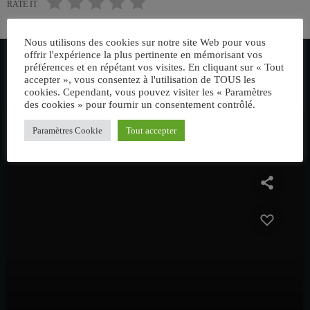
RATE IT
Nous utilisons des cookies sur notre site Web pour vous
offrir l'expérience la plus pertinente en mémorisant vos
préférences et en répétant vos visites. En cliquant sur « Tout
VOUS AIMEREZ AUSSI
accepter », vous consentez à l'utilisation de TOUS les
cookies. Cependant, vous pouvez visiter les « Paramètres
des cookies » pour fournir un consentement contrôlé.
Paramètres Cookie
Tout accepter
insert_link