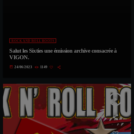
ROCK AND ROLL ROOTS
Salut les Sixties une émission archive consacrée à
VIGON.
today
24/06/2023
1149
play_arrow