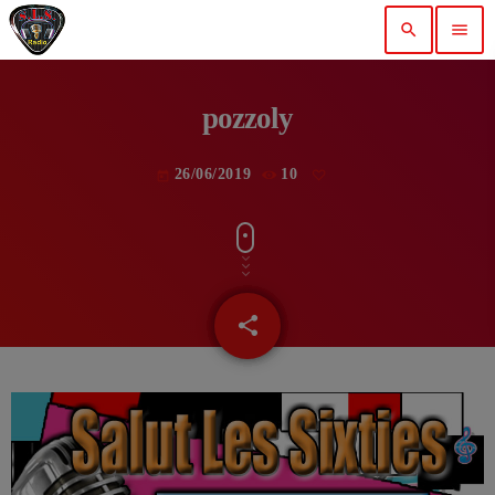
search
menu
pozzoly
26/06/2019
10
today
share
email