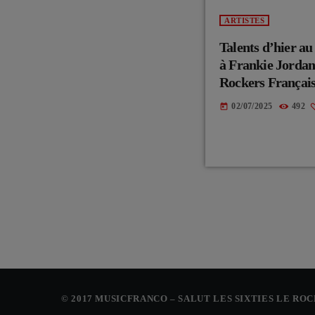
ARTISTES
Talents d’hier 
à Frankie Jordan
Rockers Français
02/07/2025
492
today
© 2017 MUSICFRANCO – SALUT LES SIXTIES LE RO