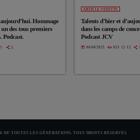
ARTICLE VEDETTE
au aujourd’hui. Hommage
Talents d’hier et d’aujo
 un des tous premiers
dans les camps de conce
. Podcast.
Podcast JCV
2
06/04/2025
633
12
today
CK DE TOUTES LES GÉNÉRATIONS. TOUS DROITS RÉSERVÉS