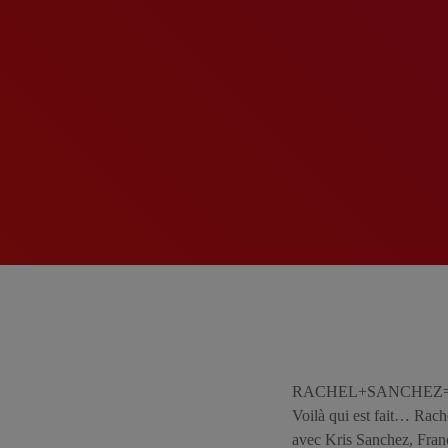
RACHEL+SANCHEZ=Un Peu
Voilà qui est fait… Rach
avec Kris Sanchez, Fran