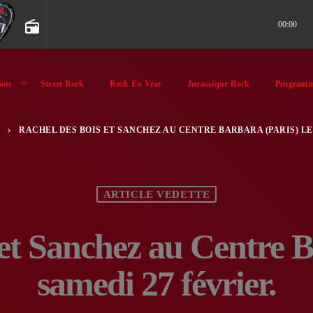
radio
00:00
ots
Street Rock
Rock En Vrac
Jurassique Rock
Programm
RACHEL DES BOIS ET SANCHEZ AU CENTRE BARBARA (PARIS) LE
keyboard_arrow_right
ARTICLE VEDETTE
et Sanchez au Centre B
samedi 27 février.