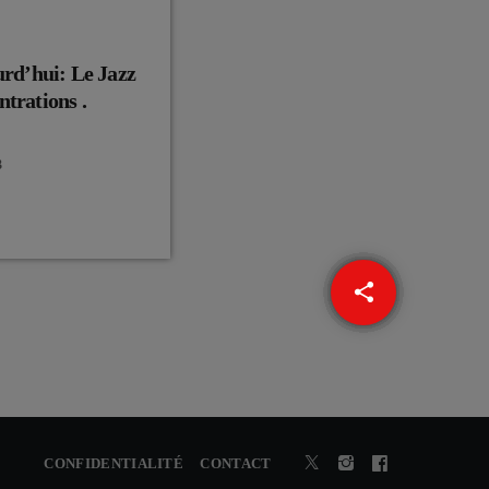
urd’hui: Le Jazz
ntrations .
3
share
email
CONFIDENTIALITÉ
CONTACT