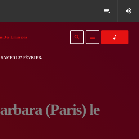
volume_up
playlist_play
search
menu
music_note
e Des Émissions
 SAMEDI 27 FÉVRIER.
arbara (Paris) le