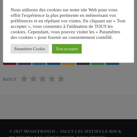
Nous utilisons des cookies sur notre site Web pour vous
offrir l'expérience la plus pertinente en mémorisant vos
préférences et en répétant vos visites. En cliquant sur « Tout
accepter », vous consentez à l'utilisation de TOUS les
cookies. Cependant, vous pouvez visiter les « Paramètres
ÉCRIT PAR:
JEAN-CLAUDE
des cookies » pour fournir un consentement contrôlé.
Paramètres Cookie
Tout accepter
email
RATE IT
© 2017 MUSICFRANCO – SALUT LES SIXTIES LE ROCK