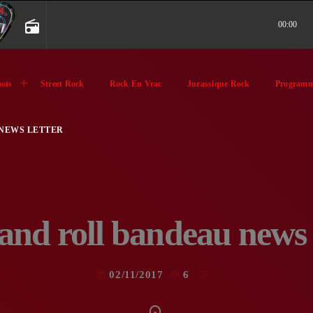
radio
00:00
ots
Street Rock
Rock En Vrac
Jurassique Rock
Programm
NEWS LETTER
and roll bandeau news 
02/11/2017
6
today