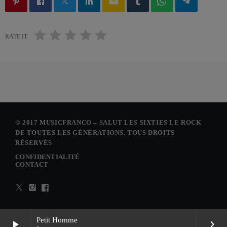
email
RATE IT
© 2017 MUSICFRANCO – SALUT LES SIXTIES LE ROCK
DE TOUTES LES GÉNÉRATIONS. TOUS DROITS
RÉSERVÉS
CONFIDENTIALITÉ
CONTACT
Petit Homme
play_arrow
keyboard_arrow_right