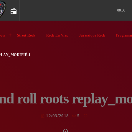
radio
00:00
ots
Street Rock
Rock En Vrac
Jurassique Rock
Programm
PLAY_MODIFIÉ-1
nd roll roots replay_mo
12/03/2018
5
today