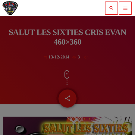
search
menu
SALUT LES SIXTIES CRIS EVAN
460×360
13/12/2014
3
today
share
email