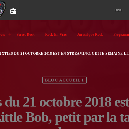
radio
00:00
ots
Street Rock
Rock En Vrac
Jurassique Rock
Programm
IXTIES DU 21 OCTOBRE 2018 EST EN STREAMING. CETTE SEMAINE LI
BLOC ACCUEIL 1
es du 21 octobre 2018 e
ttle Bob, petit par la ta