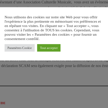
eprésentant d’une Association Culturelle Musicale, vous avez un évèneme
ar, pourquoi ne seriez- vous pas le prochain invité de Salut les Sixties 
Nous utilisons des cookies sur notre site Web pour vous offrir
EMENT CHAQUE SEMAINE ROCK AND ROLL ROOTS SUR 
l'expérience la plus pertinente en mémorisant vos préférences et
LUT LES SIXTIES ACCESSIBLE DIRECTEMENT SUR CE SI
en répétant vos visites. En cliquant sur « Tout accepter », vous
consentez à l'utilisation de TOUS les cookies. Cependant, vous
[youtube]https://www.youtube.com/watch?v=tZvplvaZp9U[/youtube]
pouvez visiter les « Paramètres des cookies » pour fournir un
consentement contrôlé.
xties qui sont en ligne sur notre site sont strictement réservées pour un 
Paramètres Cookie
Tout accepter
en faire un usage commercial, de les diffuser en public ou sur des rad
ons qui souhaiteraient diffuser ces émissions sur leur antenne doivent i
oir un accès codé sous la rubrique réservée aux radios et après avoir s
ne déclaration SCAM sera également exigée pour la diffusion de nos ém
UDE