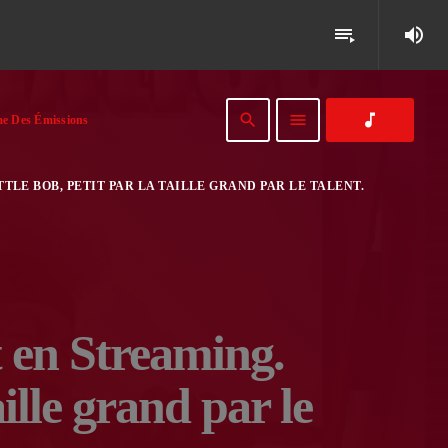
volume_up
playlist_play
search
menu
music_note
e Des Émissions
TTLE BOB, PETIT PAR LA TAILLE GRAND PAR LE TALENT.
st en Streaming.
ille grand par le