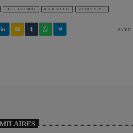
ROCK AND ROLL
ROCK SIXTIES
SIXTIES YÉYÉS
email
RATE IT
IMILAIRES