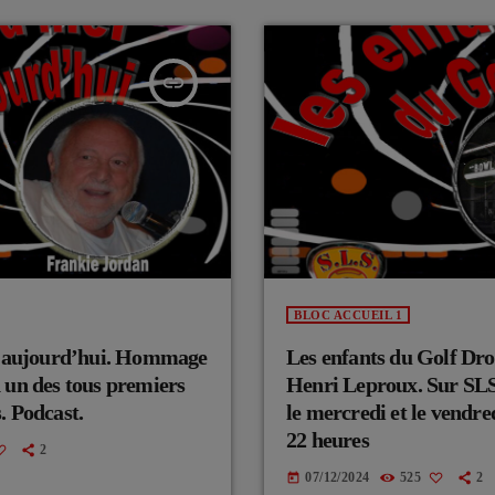
insert_link
BLOC ACCUEIL 1
au aujourd’hui. Hommage
Les enfants du Golf Dro
 un des tous premiers
Henri Leproux. Sur SLS 
. Podcast.
le mercredi et le vendred
22 heures
2
07/12/2024
525
2
today