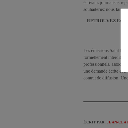
écrivain, journaliste, r
souhaiteriez nous faire p
RETROUVEZ EGAL
SA
Les émissions Salut les Si
formellement interdit d’
professionnels, associati
une demande écrite et av
contrat de diffusion. U
ÉCRIT PAR:
JEAN-CLA