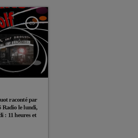
insert_link
uot raconté par
Radio le lundi,
i : 11 heures et