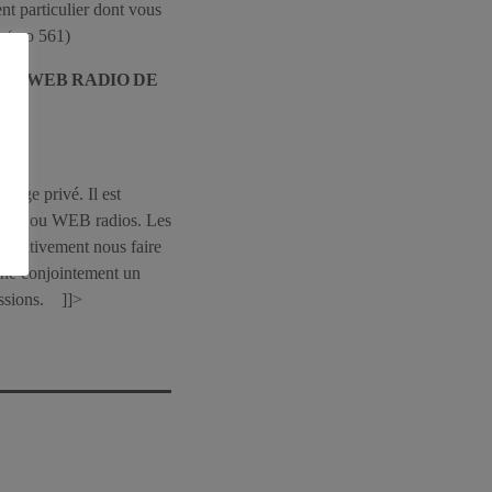
nt particulier dont vous
? ( no 561)
LA WEB RADIO DE
TE.
usage privé. Il est
ios FM ou WEB radios. Les
mpérativement nous faire
igné conjointement un
issions. ]]>