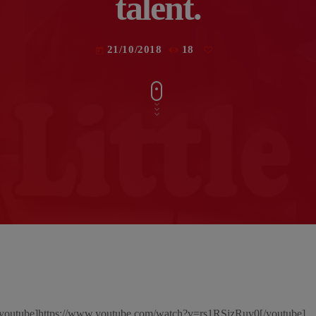
talent.
21/10/2018
18
today
youtube]https://www.youtube.com/watch?v=rs1RSjzRuv0[/youtube]