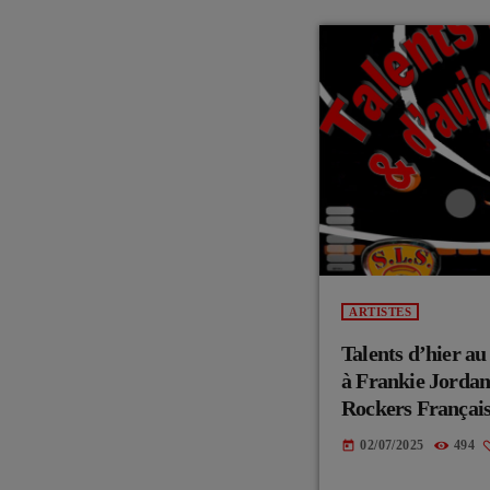
ARTISTES
Talents d’hier 
à Frankie Jordan
Rockers Français
02/07/2025
494
today