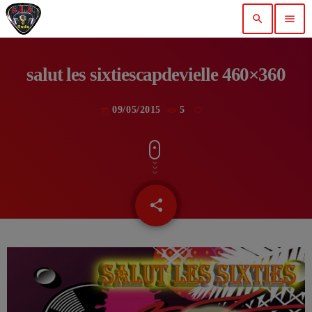
search
menu
salut les sixtiescapdevielle 460×360
09/05/2015
5
today
share
email