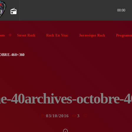
radio
00:00
ots
Street Rock
Rock En Vrac
Jurassique Rock
Programm
BRE-460×360
e-40archives-octobre-
03/10/2016
3
today