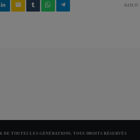
email
RATE IT
CK DE TOUTES LES GÉNÉRATIONS. TOUS DROITS RÉSERVÉS