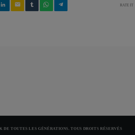
email
RATE IT
CK DE TOUTES LES GÉNÉRATIONS. TOUS DROITS RÉSERVÉS