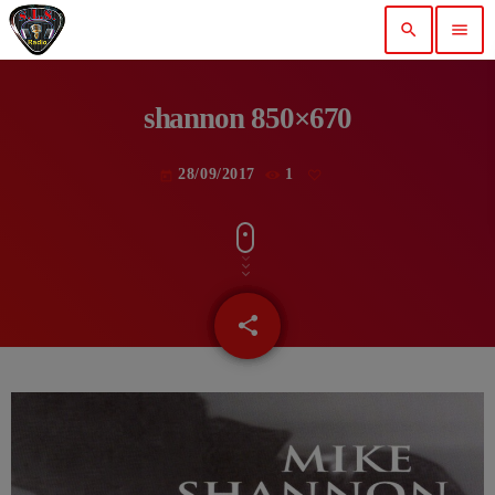
search
menu
shannon 850×670
28/09/2017
1
today
share
email