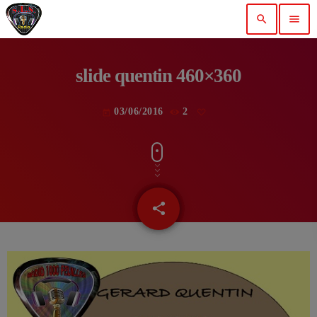
search
menu
slide quentin 460×360
03/06/2016
2
today
share
email