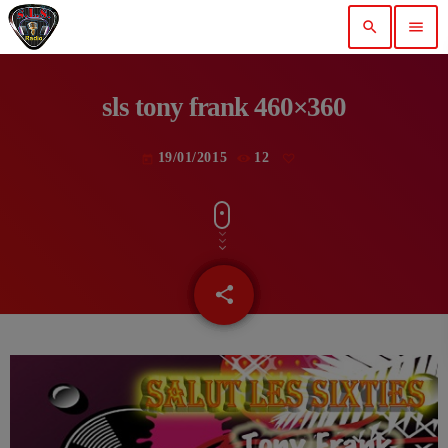
search
menu
sls tony frank 460×360
19/01/2015
12
today
share
email