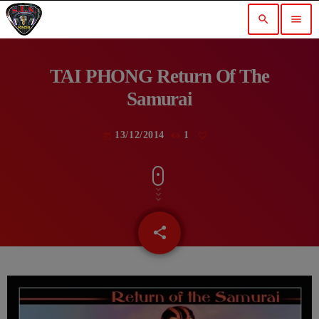
search
menu
TAI PHONG Return Of The
Samurai
13/12/2014
1
today
share
email