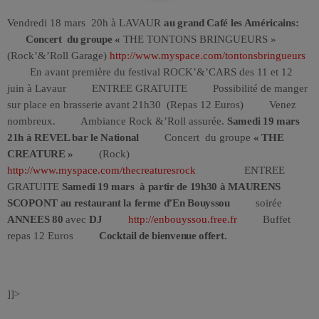
Vendredi 18 mars 20h à LAVAUR
au grand Café les Américains:
Concert du groupe «
THE TONTONS BRINGUEURS »
(Rock’&’Roll Garage)
http://www.myspace.com/tontonsbringueurs
En avant première du festival ROCK’&’CARS des 11 et 12
juin à Lavaur ENTREE GRATUITE Possibilité de manger
sur place en brasserie avant 21h30 (Repas 12 Euros) Venez
nombreux. Ambiance Rock &’Roll assurée.
Samedi 19 mars
21h à REVEL
bar le National
Concert du groupe
« THE
CREATURE »
(Rock)
http://www.myspace.com/thecreaturesrock
ENTREE
GRATUITE
Samedi 19 mars à partir de 19h30 à MAURENS
SCOPONT
au restaurant la ferme d’En Bouyssou
soirée
ANNEES 80
avec
DJ
http://enbouyssou.free.fr
Buffet
repas 12 Euros
Cocktail de bienvenue offert.
]]>