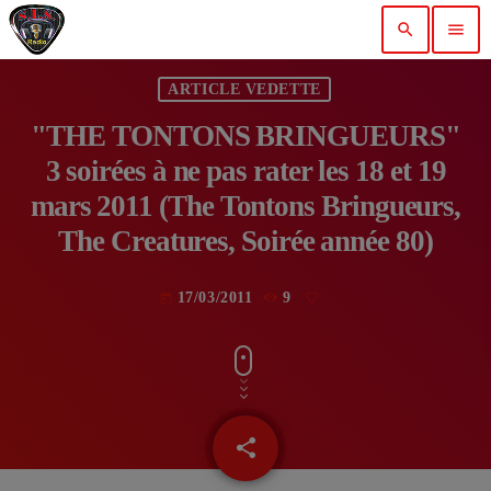
search
menu
ARTICLE VEDETTE
"THE TONTONS BRINGUEURS"
3 soirées à ne pas rater les 18 et 19
mars 2011 (The Tontons Bringueurs,
The Creatures, Soirée année 80)
17/03/2011
9
today
share
email