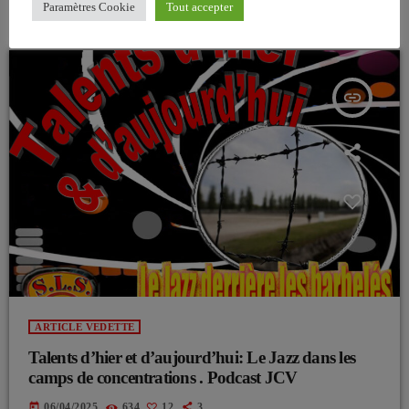
Paramètres Cookie
Tout accepter
ARTICLES SIMILAIRES
insert_link
ARTICLE VEDETTE
Talents d’hier et d’aujourd’hui: Le Jazz dans les
camps de concentrations . Podcast JCV
today
06/04/2025
634
12
3