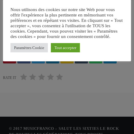
Nous utilisons des cookies sur notre site Web pour vous
offrir l'expérience la plus pertinente en mémorisant vos
préférences et en répétant vos visites. En cliquant sur « Tout
accepter », vous consentez à l'utilisation de TOUS les
cookies. Cependant, vous pouvez visiter les « Paramètres
ÉCRIT PAR:
JEAN-CLAUDE
des cookies » pour fournir un consentement contrôlé.
Paramètres Cookie
Tout accepter
email
RATE IT
© 2017 MUSICFRANCO – SALUT LES SIXTIES LE ROCK