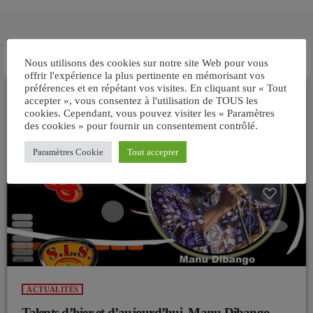
ARTICLES SIMILAIRES
Nous utilisons des cookies sur notre site Web pour vous
offrir l'expérience la plus pertinente en mémorisant vos
préférences et en répétant vos visites. En cliquant sur « Tout
accepter », vous consentez à l'utilisation de TOUS les
insert_link
cookies. Cependant, vous pouvez visiter les « Paramètres
des cookies » pour fournir un consentement contrôlé.
Paramètres Cookie
Tout accepter
ACTUALITÉS
Talents d’hier et d’aujourd’hui. Manu Dibango.