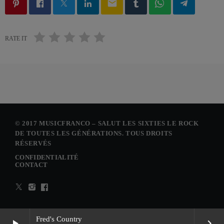
email
RATE IT
© 2017 MUSICFRANCO – SALUT LES SIXTIES LE ROCK
DE TOUTES LES GÉNÉRATIONS. TOUS DROITS
RÉSERVÉS
CONFIDENTIALITÉ
CONTACT
Fred's Country
play_arrow
keyboard_arrow_right