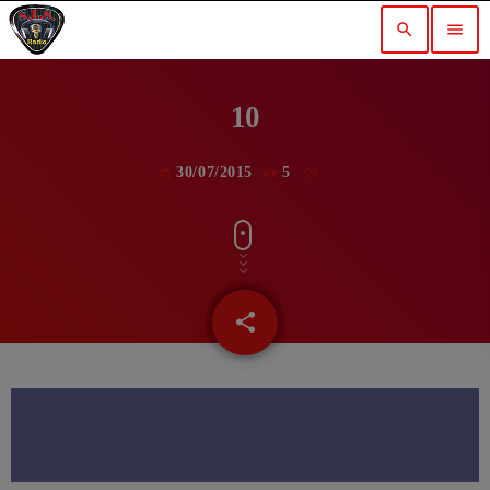
search
menu
10
30/07/2015
5
today
share
email