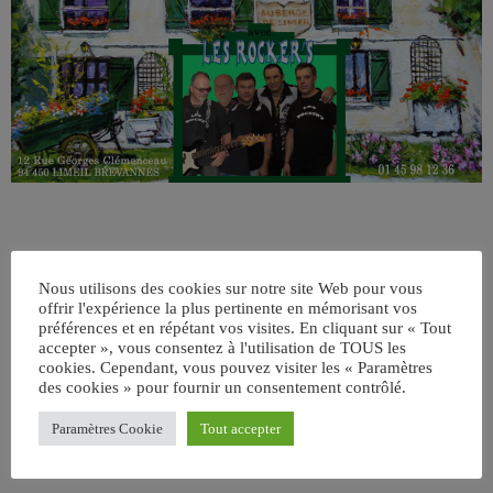
Nous utilisons des cookies sur notre site Web pour vous
offrir l'expérience la plus pertinente en mémorisant vos
préférences et en répétant vos visites. En cliquant sur « Tout
accepter », vous consentez à l'utilisation de TOUS les
cookies. Cependant, vous pouvez visiter les « Paramètres
ÉCRIT PAR:
ADMIN
des cookies » pour fournir un consentement contrôlé.
Paramètres Cookie
Tout accepter
email