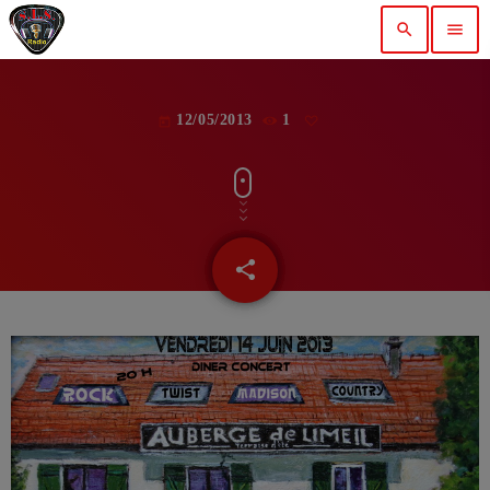
search
menu
12/05/2013
1
today
share
email