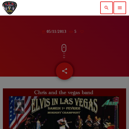
search
menu
05/11/2013
5
today
share
email