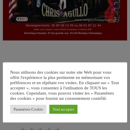
Nous utilisons des cookies sur notre site Web pour vous
offrir l'expérience la plus pertinente en mémorisant vos
préférences et en répétant vos visites. En cliquant sur « Tout
accepter », vous consentez à l'utilisation de TOUS les
ÉCRIT PAR:
ADMIN
cookies. Cependant, vous pouvez visiter les « Paramètres
des cookies » pour fournir un consentement contrôlé.
Paramètres Cookie
Tout accepter
email