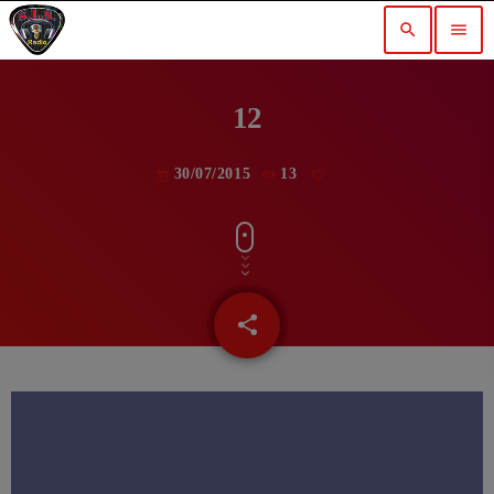
search
menu
12
30/07/2015
13
today
share
email