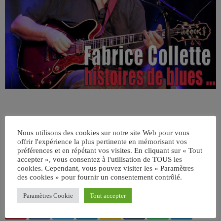
Nous utilisons des cookies sur notre site Web pour vous
offrir l'expérience la plus pertinente en mémorisant vos
préférences et en répétant vos visites. En cliquant sur « Tout
accepter », vous consentez à l'utilisation de TOUS les
cookies. Cependant, vous pouvez visiter les « Paramètres
ÉCRIT PAR:
ADMIN
des cookies » pour fournir un consentement contrôlé.
Paramètres Cookie
Tout accepter
email