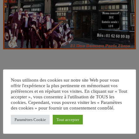
Nous utilisons des cookies sur notre site Web pour vous
offrir l'expérience la plus pertinente en mémorisant vos
préférences et en répétant vos visites. En cliquant sur « Tout
accepter », vous consentez à l'utilisation de TOUS les
ÉCRIT PAR:
ADMIN
cookies. Cependant, vous pouvez visiter les « Paramètres
des cookies » pour fournir un consentement contrôlé.
Paramètres Cookie
Tout accepter
email