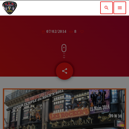
search
menu
07/02/2014
8
today
share
email