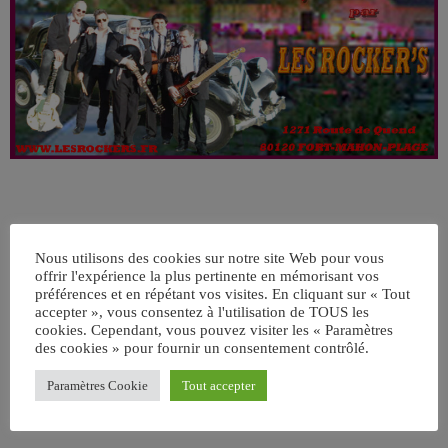
Nous utilisons des cookies sur notre site Web pour vous
offrir l'expérience la plus pertinente en mémorisant vos
préférences et en répétant vos visites. En cliquant sur « Tout
accepter », vous consentez à l'utilisation de TOUS les
ÉCRIT PAR:
ADMIN
cookies. Cependant, vous pouvez visiter les « Paramètres
des cookies » pour fournir un consentement contrôlé.
Paramètres Cookie
Tout accepter
email