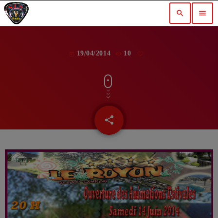
search
menu
19/04/2014
10
today
share
email