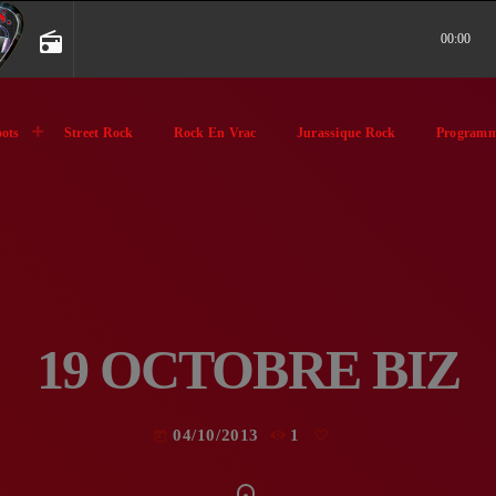
radio
00:00
ots
Street Rock
Rock En Vrac
Jurassique Rock
Programm
19 OCTOBRE BIZ
04/10/2013
1
today