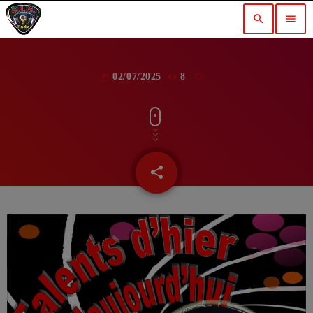
search
menu
02/07/2025
8
today
share
email