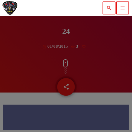
search
menu
24
01/08/2015
3
today
share
email