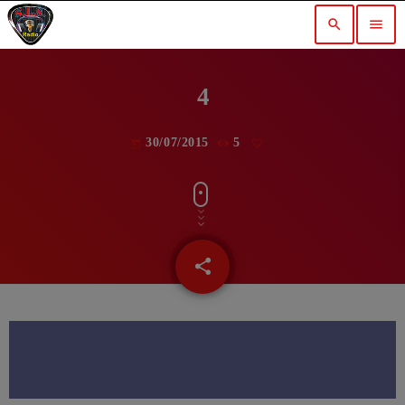
search
menu
4
30/07/2015
5
today
share
email