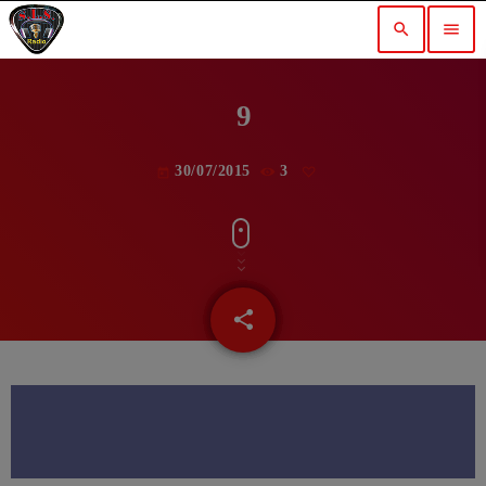
search
menu
9
30/07/2015
3
today
share
email