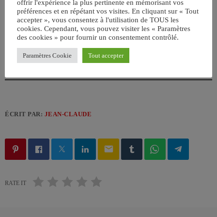
offrir l'expérience la plus pertinente en mémorisant vos
préférences et en répétant vos visites. En cliquant sur « Tout
accepter », vous consentez à l'utilisation de TOUS les
cookies. Cependant, vous pouvez visiter les « Paramètres
des cookies » pour fournir un consentement contrôlé.
Paramètres Cookie
Tout accepter
ÉCRIT PAR:
JEAN-CLAUDE
email
RATE IT