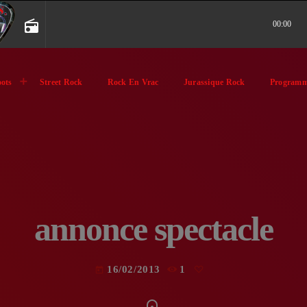
radio
00:00
ots
Street Rock
Rock En Vrac
Jurassique Rock
Programm
annonce spectacle
16/02/2013
1
today