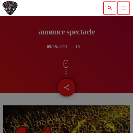
search
menu
annonce spectacle
09/05/2013
13
today
share
email