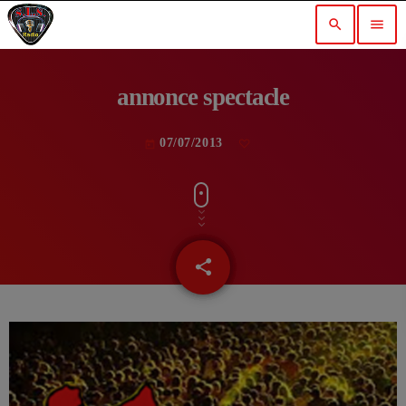
search
menu
annonce spectacle
07/07/2013
today
share
email