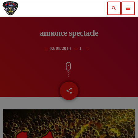
search
menu
annonce spectacle
02/08/2013
1
today
share
email