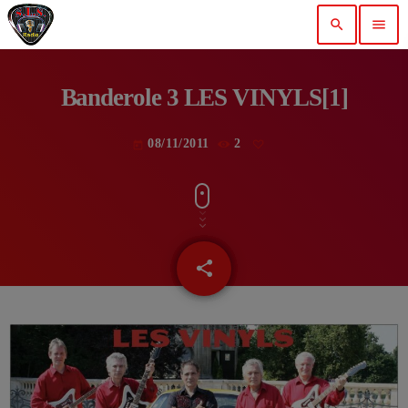
search
menu
Banderole 3 LES VINYLS[1]
08/11/2011
2
today
share
email