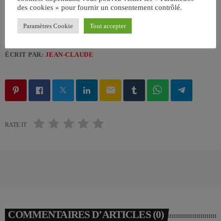
des cookies » pour fournir un consentement contrôlé.
Paramètres Cookie
Tout accepter
ÉCRIT PAR:
JEAN-CLAUDE
email
RATE IT
COMMENTAIRES D’ARTICLES (0)