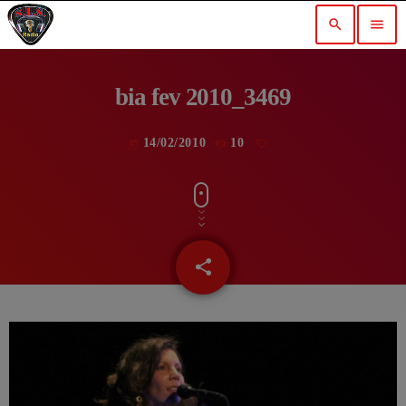
search
menu
bia fev 2010_3469
14/02/2010
10
today
share
email