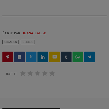
ÉCRIT PAR:
JEAN-CLAUDE
CHANSON
QUÉBEC
email
RATE IT