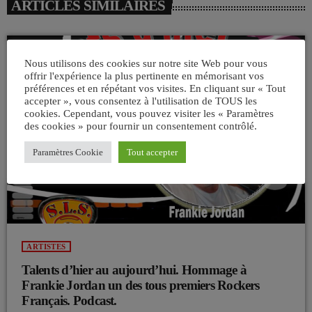
ARTICLES SIMILAIRES
Nous utilisons des cookies sur notre site Web pour vous
insert_link
offrir l'expérience la plus pertinente en mémorisant vos
préférences et en répétant vos visites. En cliquant sur « Tout
accepter », vous consentez à l'utilisation de TOUS les
cookies. Cependant, vous pouvez visiter les « Paramètres
des cookies » pour fournir un consentement contrôlé.
Paramètres Cookie
Tout accepter
ARTISTES
Talents d’hier au aujourd’hui. Hommage à
Frankie Jordan un des tous premiers Rockers
Français. Podcast.