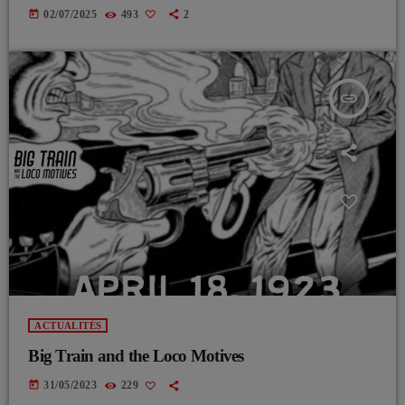
today
02/07/2025
493
2
insert_link
ACTUALITÉS
Big Train and the Loco Motives
today
31/05/2023
229