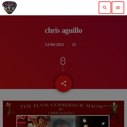
search
menu
chris aguillo
12/04/2011
12
today
share
email