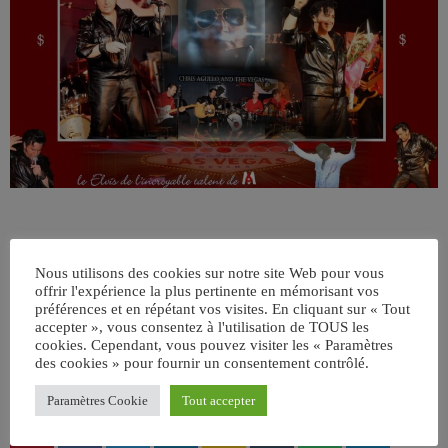
Nous utilisons des cookies sur notre site Web pour vous
offrir l'expérience la plus pertinente en mémorisant vos
préférences et en répétant vos visites. En cliquant sur « Tout
accepter », vous consentez à l'utilisation de TOUS les
cookies. Cependant, vous pouvez visiter les « Paramètres
ÉCRIT PAR:
JEAN-CLAUDE
des cookies » pour fournir un consentement contrôlé.
Paramètres Cookie
Tout accepter
email