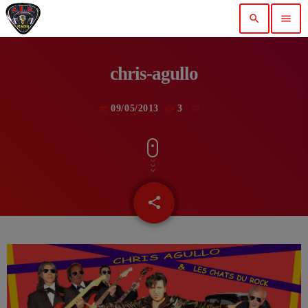
search
menu
chris-agullo
09/05/2013
3
today
share
email