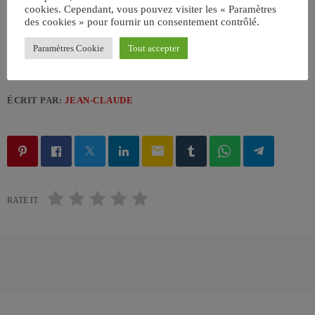
cookies. Cependant, vous pouvez visiter les « Paramètres
des cookies » pour fournir un consentement contrôlé.
Paramètres Cookie
Tout accepter
ÉCRIT PAR:
JEAN-CLAUDE
email
RATE IT