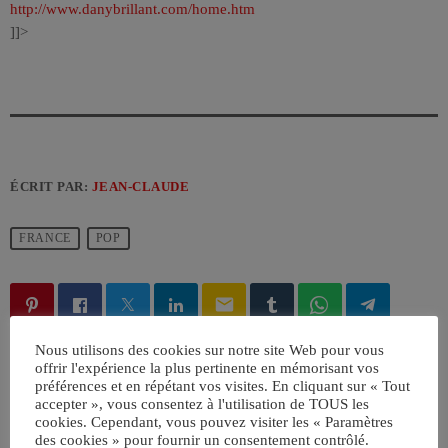
http://www.danybrillant.com/home.htm
]]>
ÉCRIT PAR:
JEAN-CLAUDE
FRANCE
POP
email
Nous utilisons des cookies sur notre site Web pour vous
offrir l'expérience la plus pertinente en mémorisant vos
RATE IT
préférences et en répétant vos visites. En cliquant sur « Tout
accepter », vous consentez à l'utilisation de TOUS les
cookies. Cependant, vous pouvez visiter les « Paramètres
des cookies » pour fournir un consentement contrôlé.