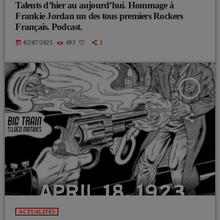
Talents d’hier au aujourd’hui. Hommage à
Frankie Jordan un des tous premiers Rockers
Français. Podcast.
today
02/07/2025
493
2
insert_link
ACTUALITÉS