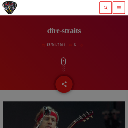
search
menu
dire-straits
13/01/2011
6
today
share
email